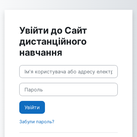
Перейти до головного вмісту
Увійти до Сайт
дистанційного
навчання
Пропустити створення нового екаунту
Ім'я користувача або адресу електронної пошти
Пароль
Увійти
Забули пароль?